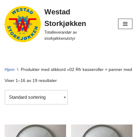
Westad
Hopp
Storkjøkken
til
innholdet
Totalleverandør av
storkjøkkenutstyr
Hjem
\
Produkter med stikkord «02 Rfr kasseroller + panner med b
Viser 1–16 av 19 resultater