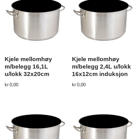
Kjele mellomhøy
Kjele mellomhøy
m/belegg 16,1L
m/belegg 2,4L u/lokk
u/lokk 32x20cm
16x12cm induksjon
kr
0,00
kr
0,00