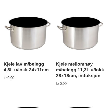
Kjele lav m/belegg
Kjele mellomhøy
4,8L u/lokk 24x11cm
m/belegg 11,3L u/lokk
28x18cm, induksjon
kr
0,00
kr
0,00