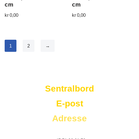
cm
cm
kr
0,00
kr
0,00
1
2
→
Westad Storkjøkken
Sentralbord
E-post
Adresse