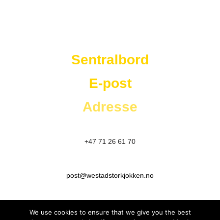
Westad Storkjøkken
Sentralbord
E-post
Adresse
+47 71 26 61 70
post@westadstorkjokken.no
Elnesvågen:
Tornesvegen 241 6440 Elnesvågen
We use cookies to ensure that we give you the best