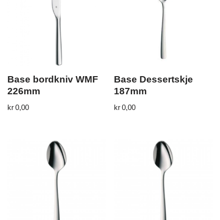
Base bordkniv WMF
Base Dessertskje
226mm
187mm
kr
0,00
kr
0,00