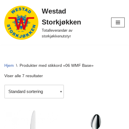
Westad
Hopp
Storkjøkken
til
innholdet
Totalleverandør av
storkjøkkenutstyr
Hjem
\
Produkter med stikkord «06 WMF Base»
Viser alle 7 resultater