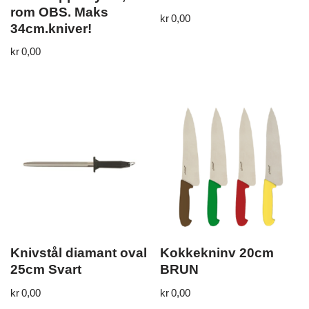
rom OBS. Maks
kr
0,00
34cm.kniver!
kr
0,00
Knivstål diamant oval
Kokkekninv 20cm
25cm Svart
BRUN
kr
0,00
kr
0,00