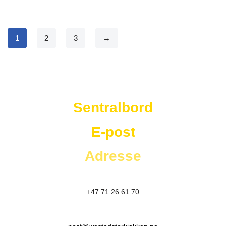
1
2
3
→
Westad Storkjøkken
Sentralbord
E-post
Adresse
+47 71 26 61 70