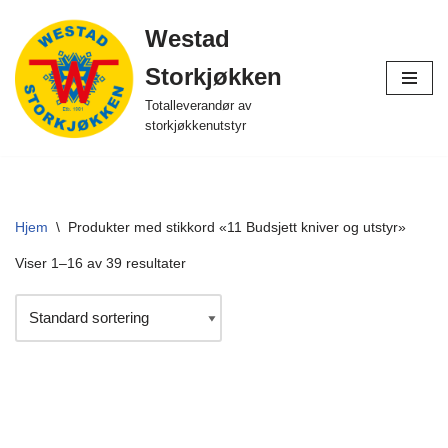
Westad
Hopp
Storkjøkken
til
innholdet
Totalleverandør av
storkjøkkenutstyr
Hjem
\
Produkter med stikkord «11 Budsjett kniver og utstyr»
Viser 1–16 av 39 resultater