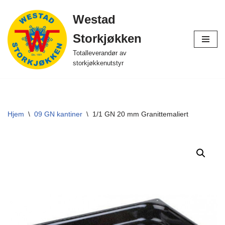
Westad
Hopp
Storkjøkken
til
innholdet
Totalleverandør av
storkjøkkenutstyr
Hjem
\
09 GN kantiner
\
1/1 GN 20 mm Granittemaliert