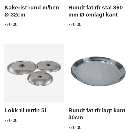
Kakerist rund m/ben
Rundt fat rfr stål 360
Ø-32cm
mm Ø omlagt kant
kr
0,00
kr
0,00
Lokk til terrin 5L
Rundt fat rfr lagt kant
30cm
kr
0,00
kr
0,00