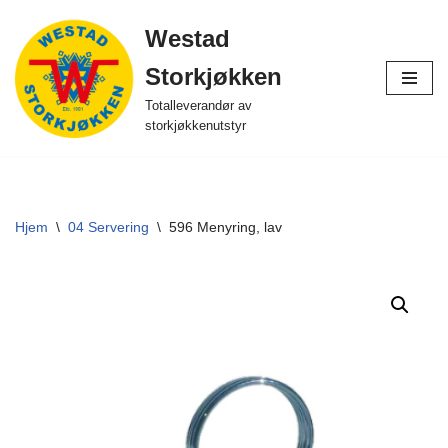
Westad
Hopp
Storkjøkken
til
innholdet
Totalleverandør av
storkjøkkenutstyr
Hjem
\
04 Servering
\
596 Menyring, lav