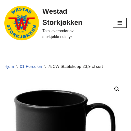
Westad
Hopp
Storkjøkken
til
innholdet
Totalleverandør av
storkjøkkenutstyr
Hjem
\
01 Porselen
\
75CW Stablekopp 23,9 cl sort