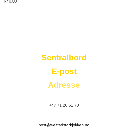
kr
0,00
Westad Storkjøkken
Sentralbord
E-post
Adresse
+47 71 26 61 70
post@westadstorkjokken.no