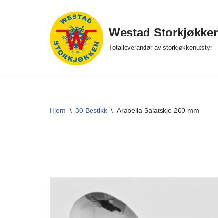
Hopp
Westad Storkjøkke
til
Totalleverandør av storkjøkkenutstyr
innholdet
Hjem
\
30 Bestikk
\
Arabella Salatskje 200 mm