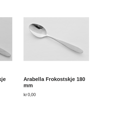
kje
Arabella Frokostskje 180
mm
kr
0,00