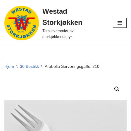
Westad
Hopp
Storkjøkken
til
innholdet
Totalleverandør av
storkjøkkenutstyr
Hjem
\
30 Bestikk
\
Arabella Serveringsgaffel 210