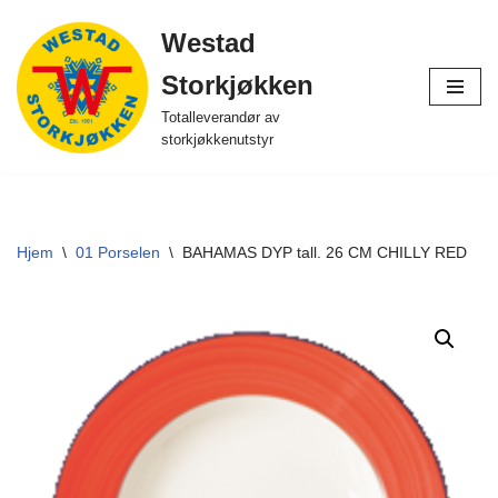
Westad
Hopp
Storkjøkken
til
innholdet
Totalleverandør av
storkjøkkenutstyr
Hjem
\
01 Porselen
\
BAHAMAS DYP tall. 26 CM CHILLY RED