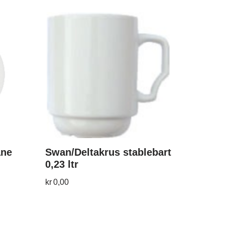
ane
Swan/Deltakrus stablebart
0,23 ltr
kr
0,00