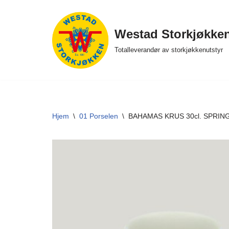
Hopp
Westad Storkjøkke
til
Totalleverandør av storkjøkkenutstyr
innholdet
Hjem
\
01 Porselen
\
BAHAMAS KRUS 30cl. SPRIN