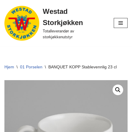
Westad
Hopp
Storkjøkken
til
innholdet
Totalleverandør av
storkjøkkenutstyr
Hjem
\
01 Porselen
\
BANQUET KOPP Stablevennlig 23 cl