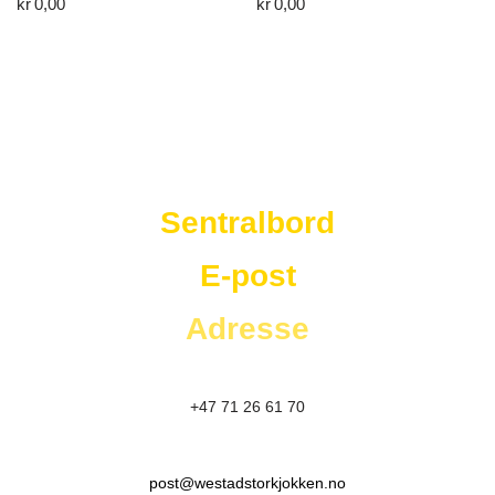
kr
0,00
kr
0,00
Westad Storkjøkken
Sentralbord
E-post
Adresse
+47 71 26 61 70
post@westadstorkjokken.no