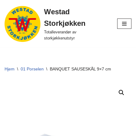
Westad
Hopp
Storkjøkken
til
innholdet
Totalleverandør av
storkjøkkenutstyr
Hjem
\
01 Porselen
\
BANQUET SAUSESKÅL 9×7 cm