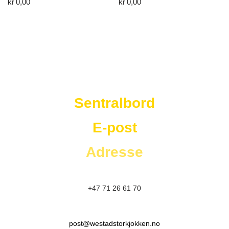
kr
0,00
kr
0,00
Westad Storkjøkken
Sentralbord
E-post
Adresse
+47 71 26 61 70
post@westadstorkjokken.no