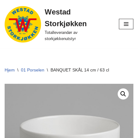
Westad
Hopp
Storkjøkken
til
innholdet
Totalleverandør av
storkjøkkenutstyr
Hjem
\
01 Porselen
\
BANQUET SKÅL 14 cm / 63 cl