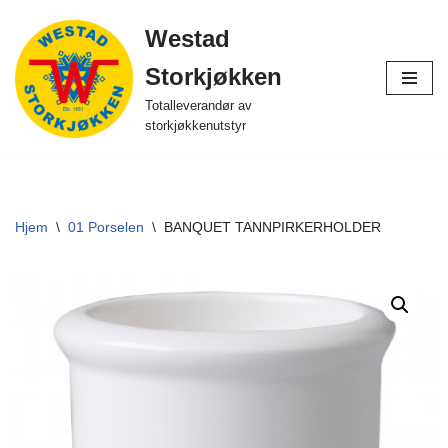
Westad
Hopp
Storkjøkken
til
innholdet
Totalleverandør av
storkjøkkenutstyr
Hjem
\
01 Porselen
\
BANQUET TANNPIRKERHOLDER