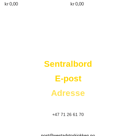
kr
0,00
kr
0,00
Westad Storkjøkken
Sentralbord
E-post
Adresse
+47 71 26 61 70
post@westadstorkjokken.no