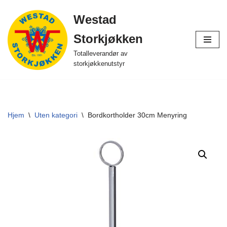
Westad
Hopp
Storkjøkken
til
innholdet
Totalleverandør av
storkjøkkenutstyr
Hjem
\
Uten kategori
\
Bordkortholder 30cm Menyring