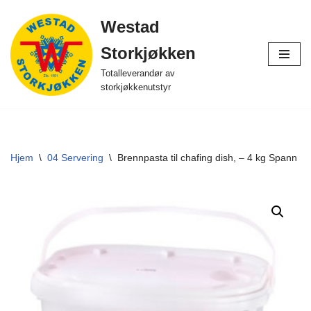
Westad
Hopp
Storkjøkken
til
innholdet
Totalleverandør av
storkjøkkenutstyr
Hjem
\
04 Servering
\
Brennpasta til chafing dish, – 4 kg Spann Ref