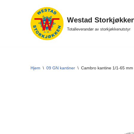
Hopp
Westad Storkjøkke
til
Totalleverandør av storkjøkkenutstyr
innholdet
Hjem
\
09 GN kantiner
\
Cambro kantine 1/1-65 mm 