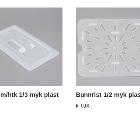
m/htk 1/3 myk plast
Bunnrist 1/2 myk pla
kr
0,00