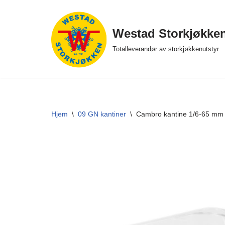
Hopp
Westad Storkjøkke
til
Totalleverandør av storkjøkkenutstyr
innholdet
Hjem
\
09 GN kantiner
\
Cambro kantine 1/6-65 mm 