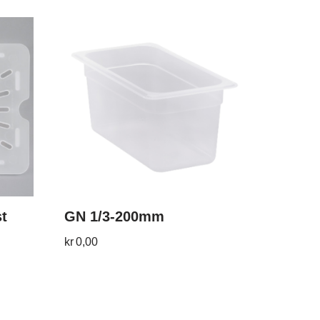
st
GN 1/3-200mm
kr
0,00