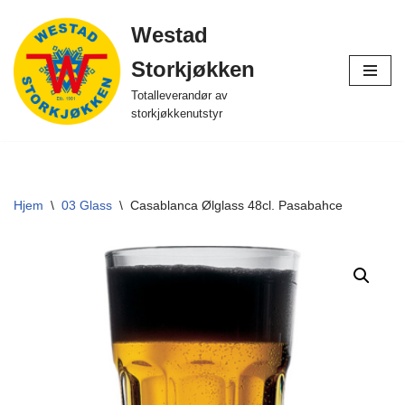
Westad
Hopp
Storkjøkken
til
innholdet
Totalleverandør av
storkjøkkenutstyr
Hjem
\
03 Glass
\
Casablanca Ølglass 48cl. Pasabahce