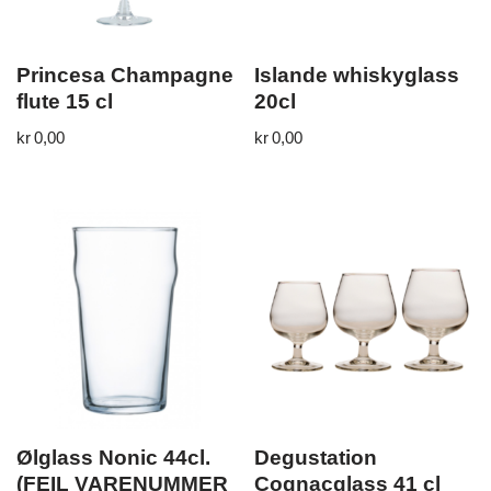
Princesa Champagne
Islande whiskyglass
flute 15 cl
20cl
kr
0,00
kr
0,00
Ølglass Nonic 44cl.
Degustation
(FEIL VARENUMMER
Cognacglass 41 cl