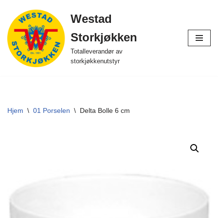
Westad
Hopp
Storkjøkken
til
innholdet
Totalleverandør av
storkjøkkenutstyr
Hjem
\
01 Porselen
\
Delta Bolle 6 cm