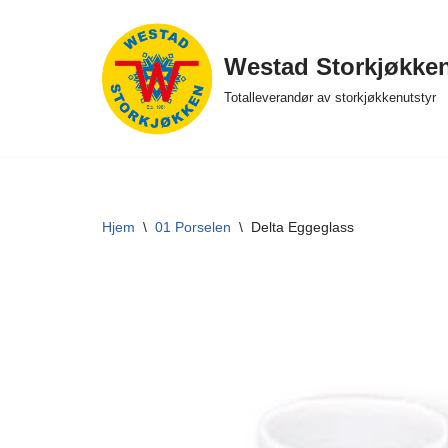
Hopp
Westad Storkjøkke
til
Totalleverandør av storkjøkkenutstyr
innholdet
Hjem
\
01 Porselen
\
Delta Eggeglass