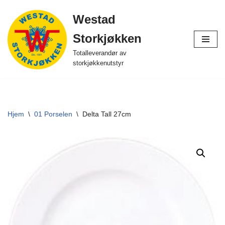
Westad
Hopp
Storkjøkken
til
innholdet
Totalleverandør av
storkjøkkenutstyr
Hjem
\
01 Porselen
\
Delta Tall 27cm