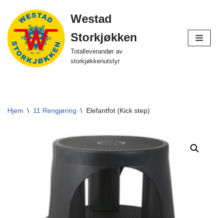
Westad
Hopp
Storkjøkken
til
innholdet
Totalleverandør av
storkjøkkenutstyr
Hjem
\
11 Rengjøring
\
Elefantfot (Kick step)