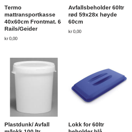
Termo
Avfallsbeholder 60ltr
mattransportkasse
rød 59x28x høyde
40x60cm Frontmat. 6
60cm
Rails/Geider
kr
0,00
kr
0,00
Plastdunk/ Avfall
Lokk for 60ltr
m/lokk 100 ltr
beholder blå