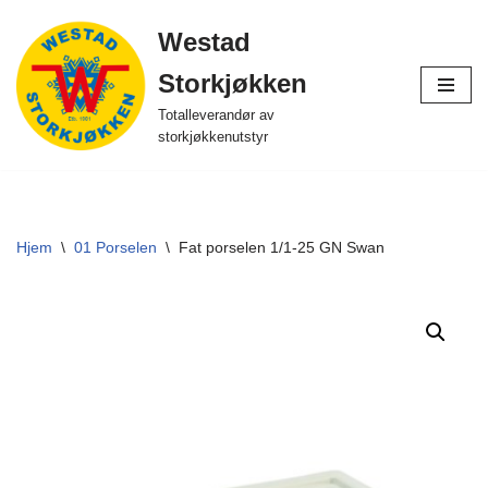
Westad
Hopp
Storkjøkken
til
innholdet
Totalleverandør av
storkjøkkenutstyr
Hjem
\
01 Porselen
\
Fat porselen 1/1-25 GN Swan