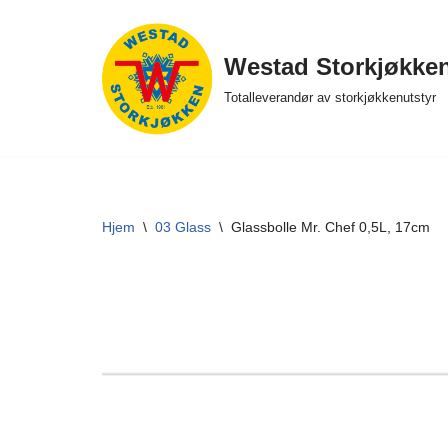
Hopp
Westad Storkjøkke
til
Totalleverandør av storkjøkkenutstyr
innholdet
Hjem
\
03 Glass
\
Glassbolle Mr. Chef 0,5L, 17cm