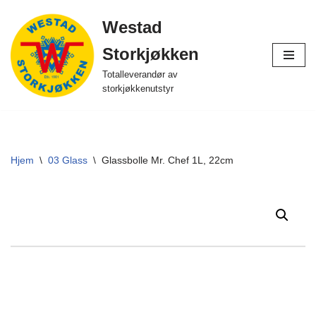
Westad
Hopp
Storkjøkken
til
innholdet
Totalleverandør av
storkjøkkenutstyr
Hjem
\
03 Glass
\
Glassbolle Mr. Chef 1L, 22cm