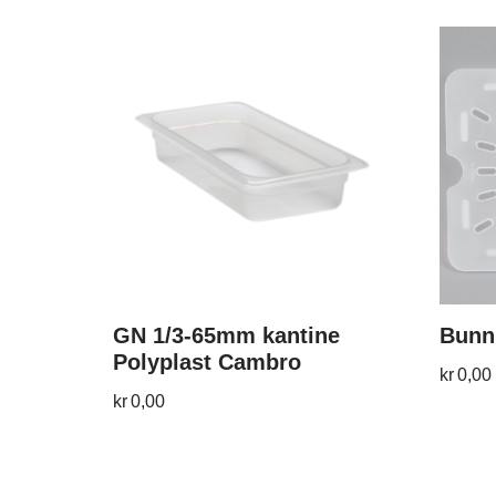
GN 1/3-65mm kantine
Bunnr
Polyplast Cambro
kr
0,00
kr
0,00