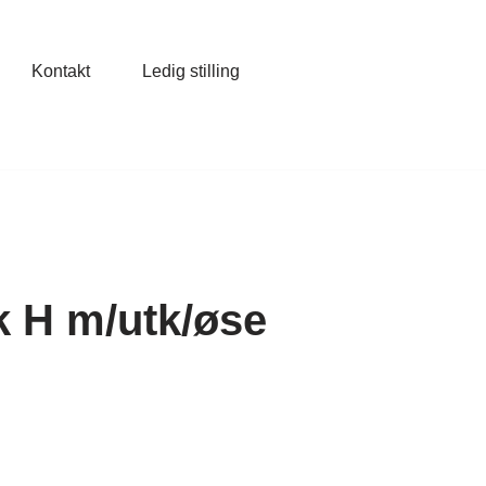
Kontakt
Ledig stilling
k H m/utk/øse