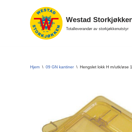
Hopp
Westad Storkjøkke
til
Totalleverandør av storkjøkkenutstyr
innholdet
Hjem
\
09 GN kantiner
\
Hengslet lokk H m/utk/øse 1