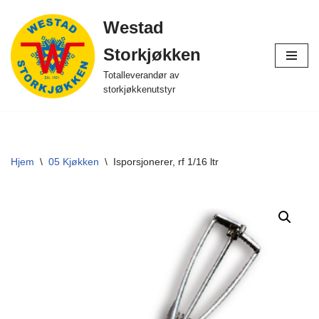
Westad
Hopp
Storkjøkken
til
innholdet
Totalleverandør av
storkjøkkenutstyr
Hjem
\
05 Kjøkken
\
Isporsjonerer, rf 1/16 ltr