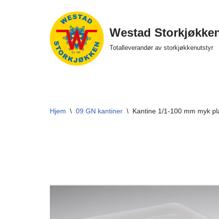
Hopp
Westad Storkjøkke
til
Totalleverandør av storkjøkkenutstyr
innholdet
Hjem
\
09 GN kantiner
\
Kantine 1/1-100 mm myk pl