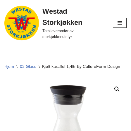
Westad
Hopp
Storkjøkken
til
innholdet
Totalleverandør av
storkjøkkenutstyr
Hjem
\
03 Glass
\
Kjølt karaffel 1,4ltr By CultureForm Design