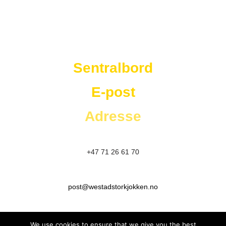
Westad Storkjøkken
Sentralbord
E-post
Adresse
+47 71 26 61 70
post@westadstorkjokken.no
Elnesvågen:
Tornesvegen 241 6440 Elnesvågen
We use cookies to ensure that we give you the best