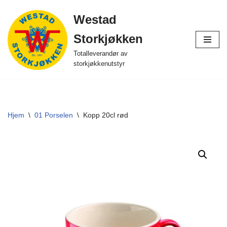
Westad
Hopp
Storkjøkken
til
innholdet
Totalleverandør av
storkjøkkenutstyr
Hjem
\
01 Porselen
\
Kopp 20cl rød