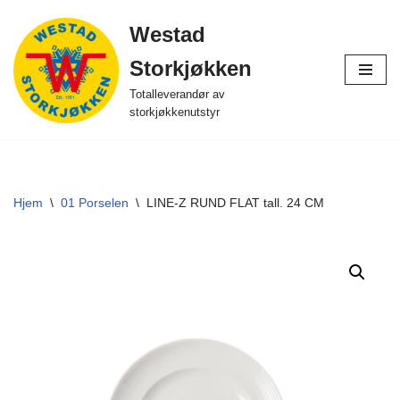
Westad
Hopp
Storkjøkken
til
innholdet
Totalleverandør av
storkjøkkenutstyr
Hjem
\
01 Porselen
\
LINE-Z RUND FLAT tall. 24 CM