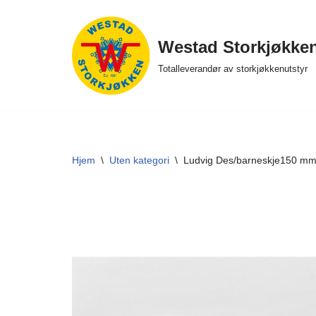
Hopp
Westad Storkjøkke
til
Totalleverandør av storkjøkkenutstyr
innholdet
Hjem
\
Uten kategori
\
Ludvig Des/barneskje150 m