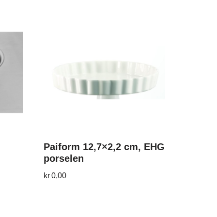
Paiform 12,7×2,2 cm, EHG
porselen
kr
0,00