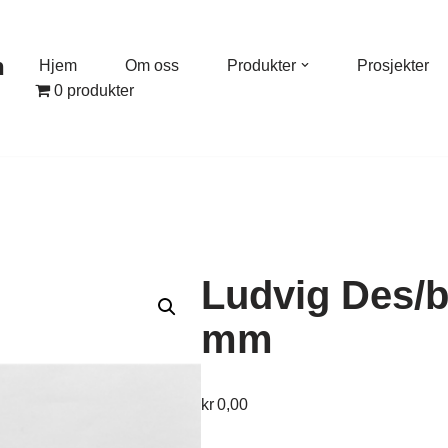
n
Hjem
Om oss
Produkter
Prosjekter
0 produkter
m
Ludvig Des/
mm
kr
0,00