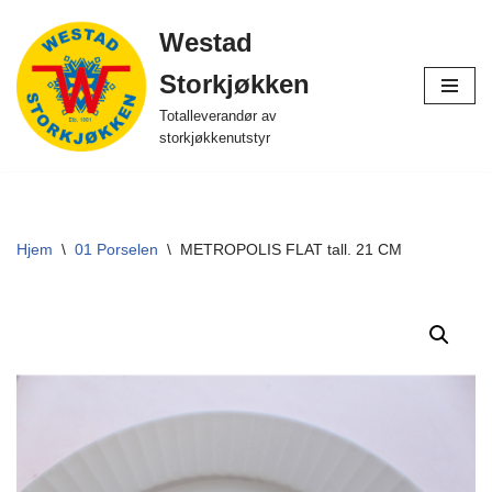
Westad
Hopp
Storkjøkken
til
innholdet
Totalleverandør av
storkjøkkenutstyr
Hjem
\
01 Porselen
\
METROPOLIS FLAT tall. 21 CM