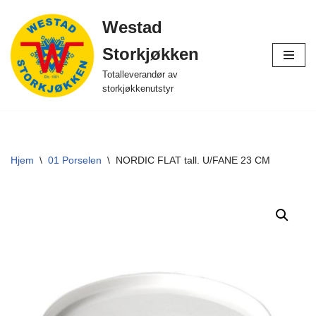
Westad
Hopp
Storkjøkken
til
innholdet
Totalleverandør av
storkjøkkenutstyr
Hjem
\
01 Porselen
\
NORDIC FLAT tall. U/FANE 23 CM