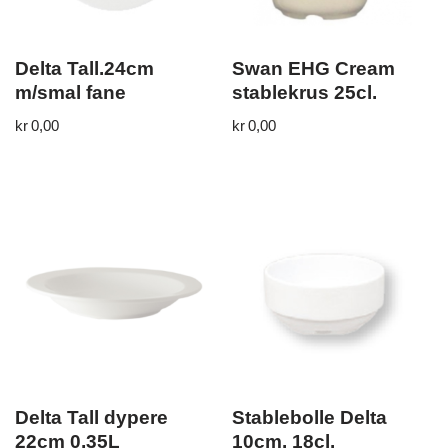
Delta Tall.24cm
Swan EHG Cream
m/smal fane
stablekrus 25cl.
kr
0,00
kr
0,00
Delta Tall dypere
Stablebolle Delta
22cm 0,35L
10cm. 18cl.