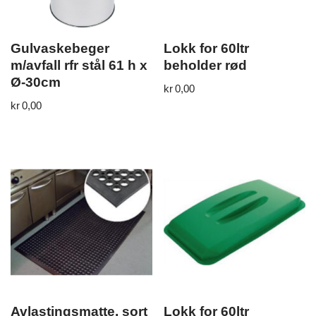
Gulvaskebeger
Lokk for 60ltr
m/avfall rfr stål 61 h x
beholder rød
Ø-30cm
kr
0,00
kr
0,00
Avlastingsmatte, sort
Lokk for 60ltr