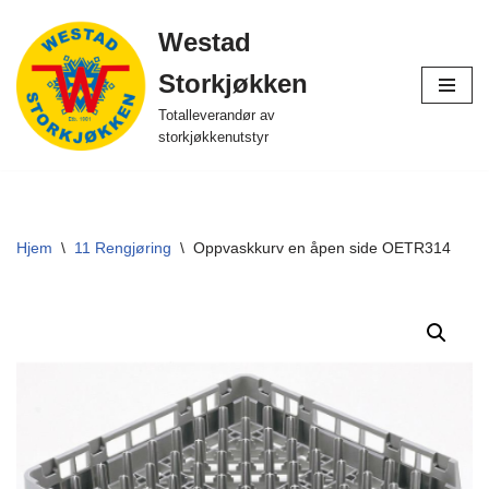
Westad
Hopp
Storkjøkken
til
innholdet
Totalleverandør av
storkjøkkenutstyr
Hjem
\
11 Rengjøring
\
Oppvaskkurv en åpen side OETR314