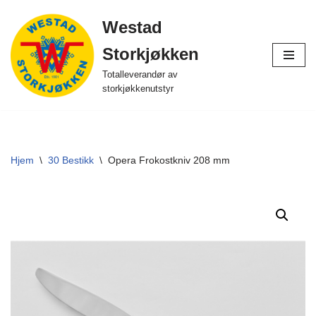
Westad
Hopp
Storkjøkken
til
innholdet
Totalleverandør av
storkjøkkenutstyr
Hjem
\
30 Bestikk
\
Opera Frokostkniv 208 mm