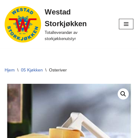
Westad
Hopp
Storkjøkken
til
innholdet
Totalleverandør av
storkjøkkenutstyr
Hjem
\
05 Kjøkken
\
Osteriver