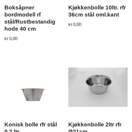
Boksåpner
Kjøkkenbolle 10ltr. rfr
bordmodell rf
36cm stål oml.kant
stål/Rustbestandig
kr
0,00
hode 40 cm
kr
0,00
Konisk bolle rfr stål
Kjøkkenbolle 2ltr rfr
0,2 ltr
Ø21cm