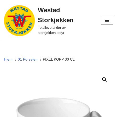
Westad
Hopp
Storkjøkken
til
innholdet
Totalleverandør av
storkjøkkenutstyr
Hjem
\
01 Porselen
\
PIXEL KOPP 30 CL