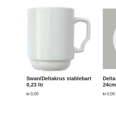
Swan/Deltakrus stablebart
Delta
0,23 ltr
24cm
kr
0,00
kr
0,00