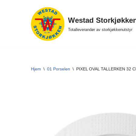
Hopp
Westad Storkjøkke
til
Totalleverandør av storkjøkkenutstyr
innholdet
Hjem
\
01 Porselen
\
PIXEL OVAL TALLERKEN 32 