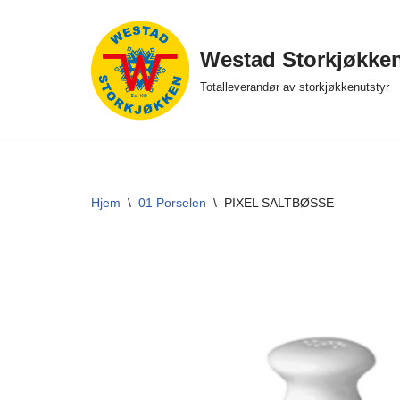
Hopp
Westad Storkjøkke
til
Totalleverandør av storkjøkkenutstyr
innholdet
Hjem
\
01 Porselen
\
PIXEL SALTBØSSE