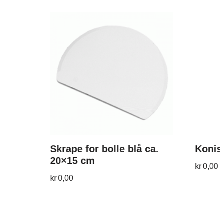
Skrape for bolle blå ca.
Konis
20×15 cm
kr
0,00
kr
0,00