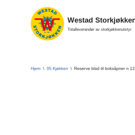
Hopp
Westad Storkjøkke
til
Totalleverandør av storkjøkkenutstyr
innholdet
Hjem
\
05 Kjøkken
\
Reserve blad til boksåpner n 1