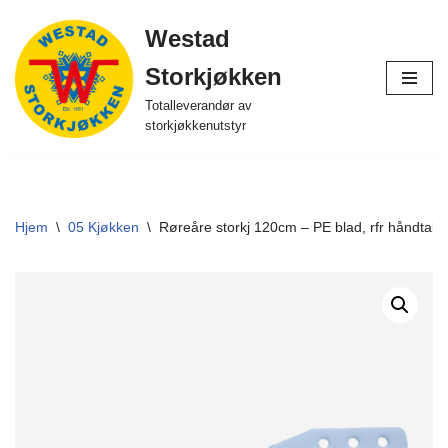
Westad
Hopp
Storkjøkken
til
innholdet
Totalleverandør av
storkjøkkenutstyr
Hjem
\
05 Kjøkken
\
Røreåre storkj 120cm – PE blad, rfr håndtak