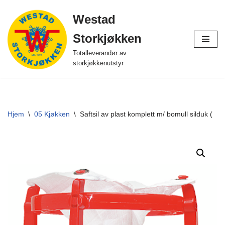
Westad
Hopp
Storkjøkken
til
innholdet
Totalleverandør av
storkjøkkenutstyr
Hjem
\
05 Kjøkken
\
Saftsil av plast komplett m/ bomull silduk (