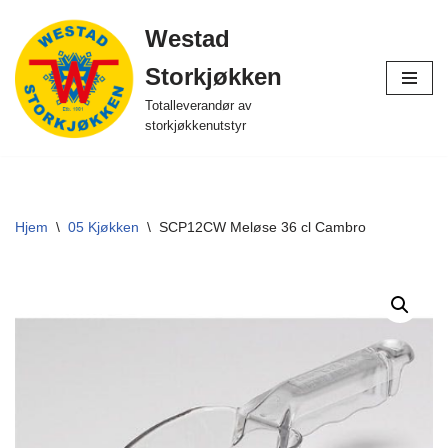
Westad
Hopp
Storkjøkken
til
innholdet
Totalleverandør av
storkjøkkenutstyr
Hjem
\
05 Kjøkken
\
SCP12CW Meløse 36 cl Cambro