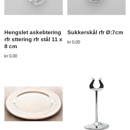
Hengslet askebtering
Sukkerskål rfr Ø:7cm
rfr sttering rfr stål 11 x
kr
0,00
8 cm
kr
0,00