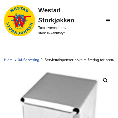
Westad
Hopp
Storkjøkken
til
innholdet
Totalleverandør av
storkjøkkenutstyr
Hjem
\
04 Servering
\
Serviettdispenser boks m fjæring for brettet 