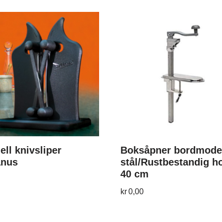
ll knivsliper
Boksåpner bordmodel
anus
stål/Rustbestandig h
40 cm
kr
0,00