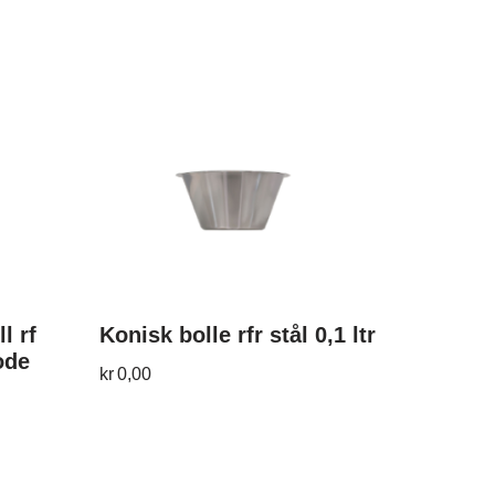
l rf
Konisk bolle rfr stål 0,1 ltr
ode
kr
0,00