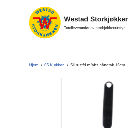
Hopp
Westad Storkjøkke
til
Totalleverandør av storkjøkkenutstyr
innholdet
Hjem
\
05 Kjøkken
\
Sil rustfri m/abs håndtak 16cm