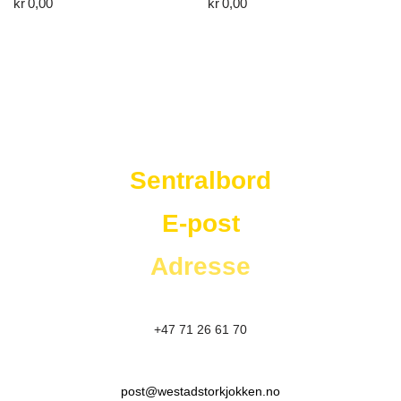
kr
0,00
kr
0,00
Westad Storkjøkken
Sentralbord
E-post
Adresse
+47 71 26 61 70
post@westadstorkjokken.no