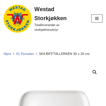
Westad
Hopp
Storkjøkken
til
innholdet
Totalleverandør av
storkjøkkenutstyr
Hjem
\
01 Porselen
\
SKA BIFFTALLERKEN 30 x 20 cm