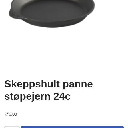
Skeppshult panne
støpejern 24c
kr
0,00