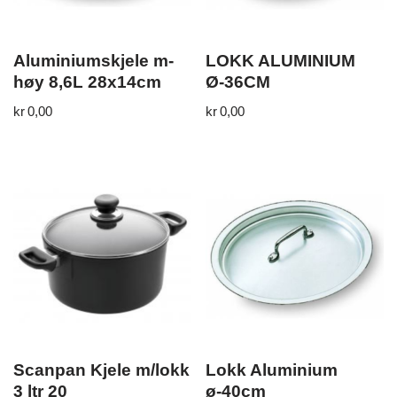
Aluminiumskjele m-
LOKK ALUMINIUM
høy 8,6L 28x14cm
Ø-36CM
kr
0,00
kr
0,00
Scanpan Kjele m/lokk
Lokk Aluminium
3 ltr 20
ø-40cm