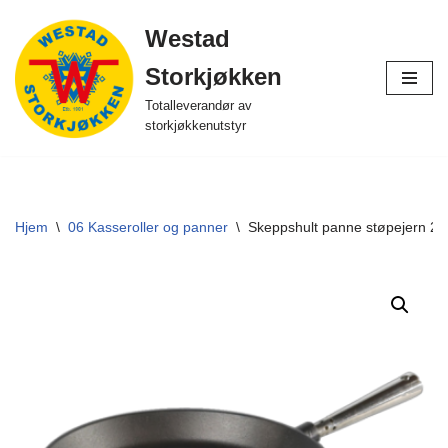
Westad
Hopp
Storkjøkken
til
innholdet
Totalleverandør av
storkjøkkenutstyr
Hjem
\
06 Kasseroller og panner
\
Skeppshult panne støpejern 24