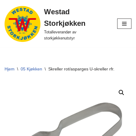
Westad
Hopp
Storkjøkken
til
innholdet
Totalleverandør av
storkjøkkenutstyr
Hjem
\
05 Kjøkken
\
Skreller rot/asparges U-skreller rfr.