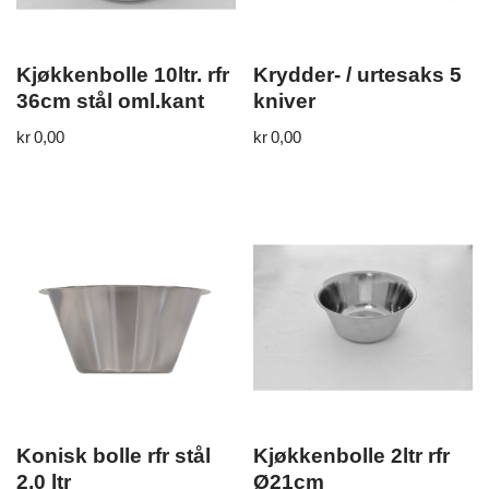
Kjøkkenbolle 10ltr. rfr
Krydder- / urtesaks 5
36cm stål oml.kant
kniver
kr
0,00
kr
0,00
Konisk bolle rfr stål
Kjøkkenbolle 2ltr rfr
2,0 ltr
Ø21cm