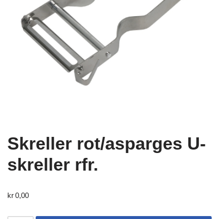
Skreller rot/asparges U-
skreller rfr.
kr
0,00